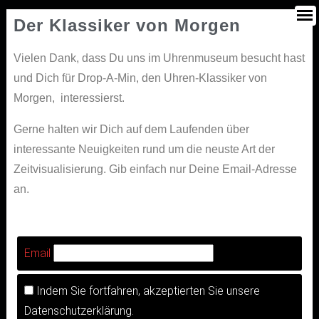
Der Klassiker von Morgen
Vielen Dank, dass Du uns im Uhrenmuseum besucht hast
und Dich für Drop-A-Min, den Uhren-Klassiker von
Morgen, interessierst.
Gerne halten wir Dich auf dem Laufenden über
interessante Neuigkeiten rund um die neuste Art der
Zeitvisualisierung. Gib einfach nur Deine Email-Adresse
an.
Email
Indem Sie fortfahren, akzeptierten Sie unsere
Datenschutzerklärung.